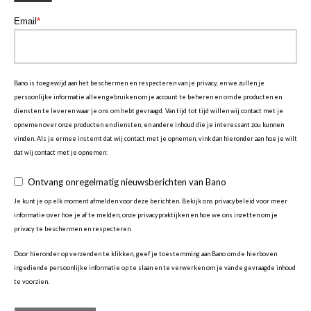
Email
*
Bano is toegewijd aan het beschermen en respecteren van je privacy, en we zullen je
persoonlijke informatie alleen gebruiken om je account te beheren en om de producten en
diensten te leveren waar je ons om hebt gevraagd. Van tijd tot tijd willen wij contact met je
opnemen over onze producten en diensten, en andere inhoud die je interessant zou kunnen
vinden. Als je ermee instemt dat wij contact met je opnemen, vink dan hieronder aan hoe je wilt
dat wij contact met je opnemen:
Ontvang onregelmatig nieuwsberichten van Bano
Je kunt je op elk moment afmelden voor deze berichten. Bekijk ons privacybeleid voor meer
informatie over hoe je af te melden, onze privacypraktijken en hoe we ons inzetten om je
privacy te beschermen en respecteren.
Door hieronder op verzenden te klikken, geef je toestemming aan Bano om de hierboven
ingediende persoonlijke informatie op te slaan en te verwerken om je van de gevraagde inhoud
te voorzien.