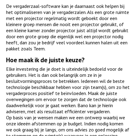
De vergaderzaal-software kan je daarnaast ook helpen bij
het optimaliseren van je vergaderzalen. Als een grote ruimte
met een projector regelmatig wordt geboekt door een
kleinere groep mensen die nooit een projector gebruikt, of
een kleine kamer zonder projector juist altijd wordt gebruikt
door een grote groep die eigenlijk wel een projector nodig
heeft, dan zou je bedrijf veel voordeel kunnen halen uit een
pakket zoals Teem.
Hoe maak ik de juiste keuze?
Elke investering die je doet is uiteindelijk bedoeld voor de
gebruikers. Het is dan ook belangrijk om ze in je
besluitvormingsproces te betrekken. Iedereen wil de beste
technologie beschikbaar hebben voor zijn team(s), om zo het
vergaderproces positief te beïnvloeden. Maak de juiste
overwegingen om ervoor te zorgen dat de technologie ook
daadwerkelijk voor je gaat werken. Bano kan je hierin
adviseren, met als resultaat efficiënter vergaderen.
Op basis van je wensen maken we een ontwerp waarbij we
onze ideeën afstemmen op je budget. Indien nodig komen
we ook graag bij je langs, om ons advies zo goed mogelijk af
te stemmen op de ruimte(s) waarvoor je een oplossing