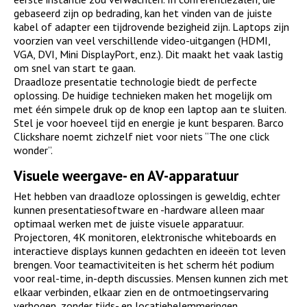
gebaseerd zijn op bedrading, kan het vinden van de juiste
kabel of adapter een tijdrovende bezigheid zijn. Laptops zijn
voorzien van veel verschillende video-uitgangen (HDMI,
VGA, DVI, Mini DisplayPort, enz.). Dit maakt het vaak lastig
om snel van start te gaan.
Draadloze presentatie technologie biedt de perfecte
oplossing. De huidige technieken maken het mogelijk om
met één simpele druk op de knop een laptop aan te sluiten.
Stel je voor hoeveel tijd en energie je kunt besparen. Barco
Clickshare noemt zichzelf niet voor niets “The one click
wonder”.
Visuele weergave- en AV-apparatuur
Het hebben van draadloze oplossingen is geweldig, echter
kunnen presentatiesoftware en -hardware alleen maar
optimaal werken met de juiste visuele apparatuur.
Projectoren, 4K monitoren, elektronische whiteboards en
interactieve displays kunnen gedachten en ideeën tot leven
brengen. Voor teamactiviteiten is het scherm hét podium
voor real-time, in-depth discussies. Mensen kunnen zich met
elkaar verbinden, elkaar zien en de ontmoetingservaring
verhogen, zonder tijds- en locatiebelemmeringen.