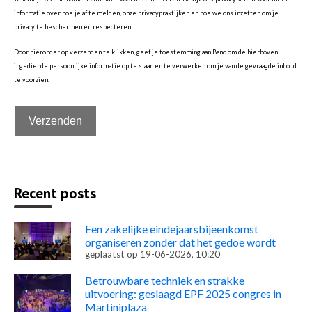
informatie over hoe je af te melden, onze privacypraktijken en hoe we ons inzetten om je
privacy te beschermen en respecteren.
Door hieronder op verzenden te klikken, geef je toestemming aan Bano om de hierboven
ingediende persoonlijke informatie op te slaan en te verwerken om je van de gevraagde inhoud
te voorzien.
Recent posts
Een zakelijke eindejaarsbijeenkomst
organiseren zonder dat het gedoe wordt
geplaatst op
19-06-2026, 10:20
Betrouwbare techniek en strakke
uitvoering: geslaagd EPF 2025 congres in
Martiniplaza