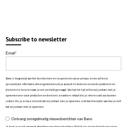
Subscribe to newsletter
Email
*
Bano is toegewijd aan het beschermen en respecteren van je privacy, en we zullen je
persoonlijke informatie alleen gebruiken om je account te beheren en om de producten en
diensten te leveren waar je ons om hebt gevraagd. Van tijd tot tijd willen wij contact met je
opnemen over onze producten en diensten, en andere inhoud die je interessant zou kunnen
vinden. Als je ermee instemt dat wij contact met je opnemen, vink dan hieronder aan hoe je wilt
dat wij contact met je opnemen:
Ontvang onregelmatig nieuwsberichten van Bano
Je kunt je op elk moment afmelden voor deze berichten. Bekijk ons privacybeleid voor meer