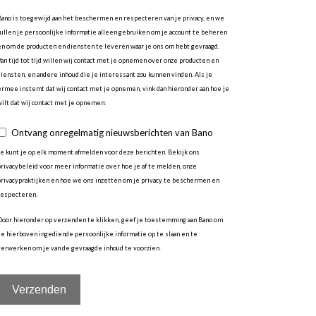
Bano is toegewijd aan het beschermen en respecteren van je privacy, en we
zullen je persoonlijke informatie alleen gebruiken om je account te beheren
en om de producten en diensten te leveren waar je ons om hebt gevraagd.
Van tijd tot tijd willen wij contact met je opnemen over onze producten en
diensten, en andere inhoud die je interessant zou kunnen vinden. Als je
ermee instemt dat wij contact met je opnemen, vink dan hieronder aan hoe je
wilt dat wij contact met je opnemen:
Ontvang onregelmatig nieuwsberichten van Bano
Je kunt je op elk moment afmelden voor deze berichten. Bekijk ons
privacybeleid voor meer informatie over hoe je af te melden, onze
privacypraktijken en hoe we ons inzetten om je privacy te beschermen en
respecteren.
Door hieronder op verzenden te klikken, geef je toestemming aan Bano om
de hierboven ingediende persoonlijke informatie op te slaan en te
verwerken om je van de gevraagde inhoud te voorzien.