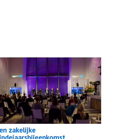
en zakelijke
indejaarsbijeenkomst