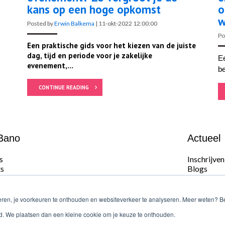
kans op een hoge opkomst
o
w
Posted by
Erwin Balkema
|
11-okt-2022 12:00:00
Po
Een praktische gids voor het kiezen van de juiste
dag, tijd en periode voor je zakelijke
Ee
evenement,...
be
CONTINUE READING
Bano
Actueel
s
Inschrijve
s
Blogs
lijk contact
Reviews
op
ne voorwaarden
eren, je voorkeuren te onthouden en websiteverkeer te analyseren. Meer weten? Be
k bestanden aanleverspecificaties
lgd. We plaatsen dan een kleine cookie om je keuze te onthouden.