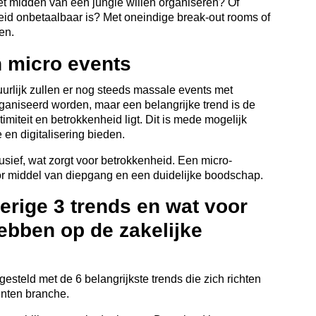
het midden van een jungle willen organiseren? Of
kheid onbetaalbaar is? Met oneindige break-out rooms of
en.
n micro events
atuurlijk zullen er nog steeds massale events met
ganiseerd worden, maar een belangrijke trend is de
miteit en betrokkenheid ligt. Dit is mede mogelijk
 en digitalisering bieden.
sief, wat zorgt voor betrokkenheid. Een micro-
r middel van diepgang en een duidelijke boodschap.
erige 3 trends en wat voor
hebben op de zakelijke
steld met de 6 belangrijkste trends die zich richten
enten branche.