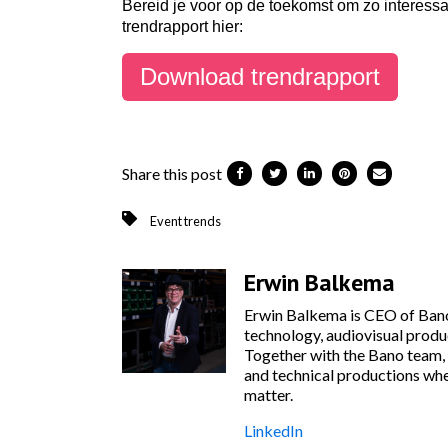
Bereid je voor op de toekomst om zo interessa
trendrapport hier:
Download trendrapport
Share this post
Event trends
Erwin Balkema
Erwin Balkema is CEO of Bano
technology, audiovisual produc
Together with the Bano team, 
and technical productions wher
matter.
LinkedIn