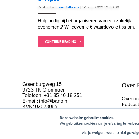
Posted by
Erwin Balkema
|
16-sep-2022 12:00:00
Hulp nodig bij het organiseren van een zakelijk
evenement? Wij geven je 6 waardevolle tips om...
CONTINUE READING
Gotenburgweg 15
Over 
9723 TK Groningen
Telefoon:
+31 85 40 18 251
Over on
E-mail:
info@bano.nl
Podcast
KVK: 02028065
Persoon
BTW: NL820479779B01
Websh
Deze website gebruikt cookies
ISO 9001:2015 & VCA*
Algeme
We gebruiken cookies om je ervaring te verbet
Drukwer
Als je weigert, word je niet gevo