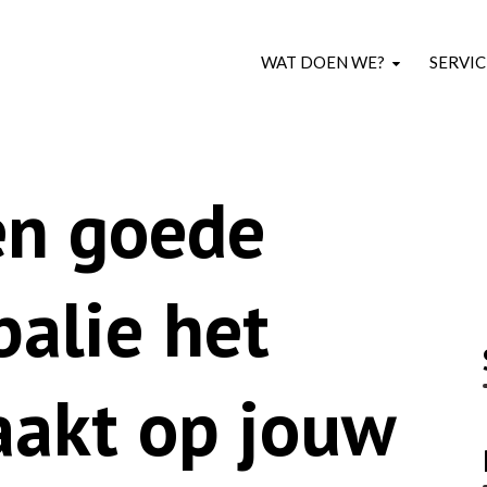
WAT DOEN WE?
SERVIC
n goede
balie het
aakt op jouw