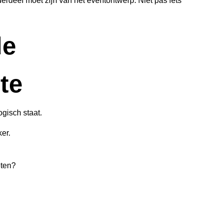
erdeel moet zijn van het eventontwerp. Niet pas iets
de
te
ogisch staat.
er.
eten?