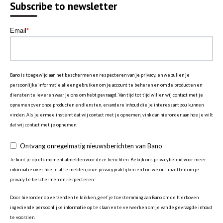
Subscribe to newsletter
Email
*
Bano is toegewijd aan het beschermen en respecteren van je privacy, en we zullen je
persoonlijke informatie alleen gebruiken om je account te beheren en om de producten en
diensten te leveren waar je ons om hebt gevraagd. Van tijd tot tijd willen wij contact met je
opnemen over onze producten en diensten, en andere inhoud die je interessant zou kunnen
vinden. Als je ermee instemt dat wij contact met je opnemen, vink dan hieronder aan hoe je wilt
dat wij contact met je opnemen:
Ontvang onregelmatig nieuwsberichten van Bano
Je kunt je op elk moment afmelden voor deze berichten. Bekijk ons privacybeleid voor meer
informatie over hoe je af te melden, onze privacypraktijken en hoe we ons inzetten om je
privacy te beschermen en respecteren.
Door hieronder op verzenden te klikken, geef je toestemming aan Bano om de hierboven
ingediende persoonlijke informatie op te slaan en te verwerken om je van de gevraagde inhoud
te voorzien.