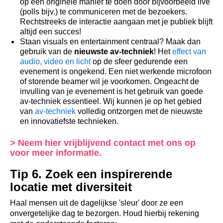
op een originele manier te doen door bijvoorbeeld live
(polls bijv.) te communiceren met de bezoekers.
Rechtstreeks de interactie aangaan met je publiek blijft
altijd een succes!
Staan visuals en entertainment centraal? Maak dan
gebruik van de
nieuwste av-techniek
! Het
effect van
audio, video en licht
op de sfeer gedurende een
evenement is ongekend.
E
en niet werkende microfoon
of storende beamer wil je voorkomen.
Ongeacht de
invulling van je evenement is het gebruik van goede
av-techniek essentieel.
Wij kunnen je op het gebied
van
av-techniek
volledig ontzorgen met de nieuwste
en innovatiefste technieken.
>
Neem hier vrijblijvend contact met ons op
voor meer informatie.
Tip 6. Zoek een inspirerende
locatie met diversiteit
Haal mensen uit de dagelijkse 'sleur' door ze een
onvergetelijke dag te bezorgen. Houd hierbij rekening