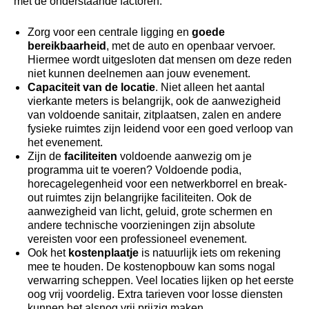
met de onderstaande factoren:
Zorg voor een centrale ligging en
goede
bereikbaarheid
, met de auto en openbaar vervoer.
Hiermee wordt uitgesloten dat mensen om deze reden
niet kunnen deelnemen aan jouw evenement.
Capaciteit van de locatie
. Niet alleen het aantal
vierkante meters is belangrijk, ook de aanwezigheid
van voldoende sanitair, zitplaatsen, zalen en andere
fysieke ruimtes zijn leidend voor een goed verloop van
het evenement.
Zijn de
faciliteiten
voldoende aanwezig om je
programma uit te voeren? Voldoende podia,
horecagelegenheid voor een netwerkborrel en break-
out ruimtes zijn belangrijke faciliteiten. Ook de
aanwezigheid van licht, geluid, grote schermen en
andere technische voorzieningen zijn absolute
vereisten voor een professioneel evenement.
Ook het
kostenplaatje
is natuurlijk iets om rekening
mee te houden. De kostenopbouw kan soms nogal
verwarring scheppen. Veel locaties lijken op het eerste
oog vrij voordelig. Extra tarieven voor losse diensten
kunnen het alsnog vrij prijzig maken.