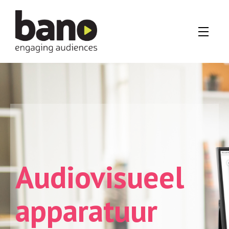
Audiovisueel
apparatuur