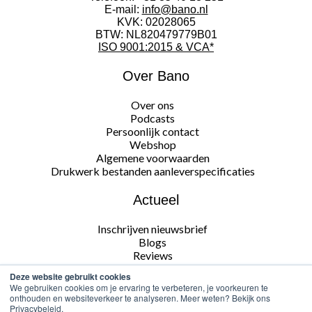
E-mail:
info@bano.nl
KVK: 02028065
BTW: NL820479779B01
ISO 9001:2015 & VCA*
Over Bano
Over ons
Podcasts
Persoonlijk contact
Webshop
Algemene voorwaarden
Drukwerk bestanden aanleverspecificaties
Actueel
Inschrijven nieuwsbrief
Blogs
Reviews
Deze website gebruikt cookies
Volg ons
We gebruiken cookies om je ervaring te verbeteren, je voorkeuren te
onthouden en websiteverkeer te analyseren. Meer weten? Bekijk ons
Privacybeleid.