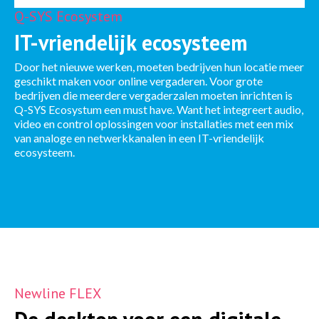
Q-SYS Ecosystem
IT-vriendelijk ecosysteem
Door het nieuwe werken, moeten bedrijven hun locatie meer
geschikt maken voor online vergaderen. Voor grote
bedrijven die meerdere vergaderzalen moeten inrichten is
Q-SYS Ecosystum een must have. Want het integreert audio,
video en control oplossingen voor installaties met een mix
van analoge en netwerkkanalen in een IT-vriendelijk
ecosysteem.
Newline
FLEX