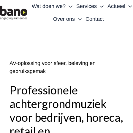
Wat doen we?
Services
Actueel
Over ons
Contact
H
o
m
e
p
AV-oplossing voor sfeer, beleving en
a
gebruiksgemak
g
e
Professionele
achtergrondmuziek
voor bedrijven, horeca,
retail en