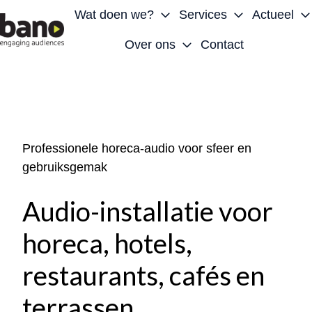
Wat doen we?
Services
Actueel
Over ons
Contact
H
o
m
e
p
Professionele horeca-audio voor sfeer en
a
gebruiksgemak
g
e
Audio-installatie voor
horeca, hotels,
restaurants, cafés en
terrassen