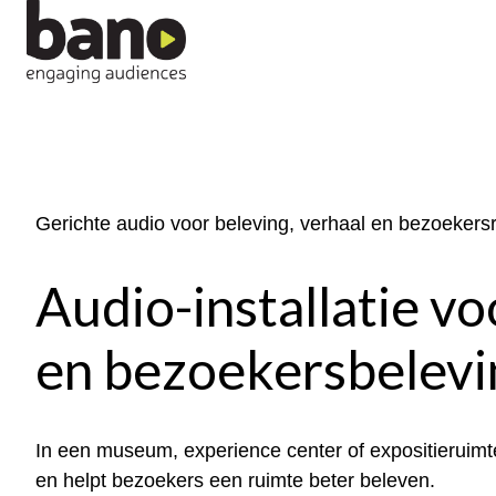
H
o
m
e
p
Gerichte audio voor beleving, verhaal en bezoekers
a
g
Audio-installatie v
e
en bezoekersbelevi
In een museum, experience center of expositieruimte
en helpt bezoekers een ruimte beter beleven.