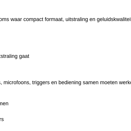
s waar compact formaat, uitstraling en geluidskwaliteit 
straling gaat
ys, microfoons, triggers en bediening samen moeten werk
emen
rs