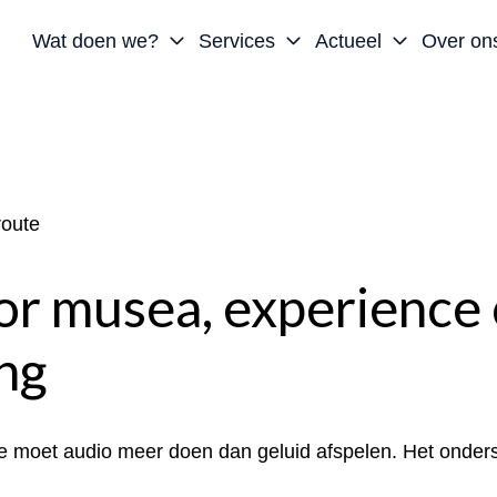
Wat doen we?
Services
Actueel
Over on
route
oor musea, experience 
ng
 moet audio meer doen dan geluid afspelen. Het onderst