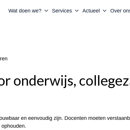
Wat doen we?
Services
Actueel
Over on
eren
or onderwijs, collegeza
etrouwbaar en eenvoudig zijn. Docenten moeten verstaanb
t ophouden.