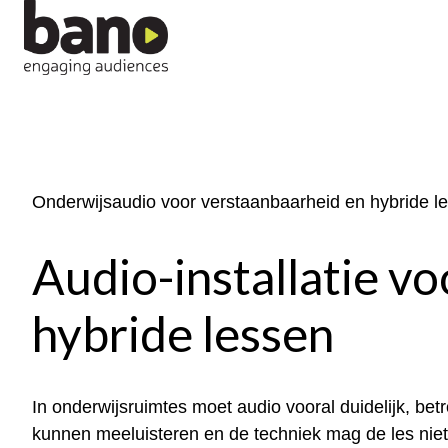
H
o
m
e
p
Onderwijsaudio voor verstaanbaarheid en hybride l
a
g
Audio-installatie vo
e
hybride lessen
In onderwijsruimtes moet audio vooral duidelijk, b
kunnen meeluisteren en de techniek mag de les nie