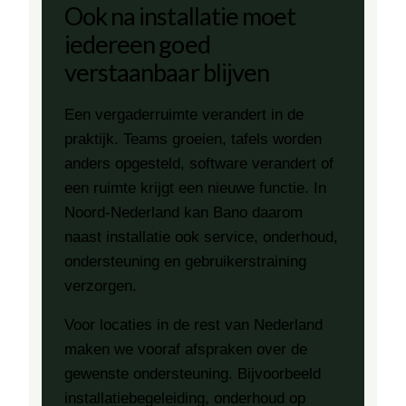
Ook na installatie moet
iedereen goed
verstaanbaar blijven
Een vergaderruimte verandert in de
praktijk. Teams groeien, tafels worden
anders opgesteld, software verandert of
een ruimte krijgt een nieuwe functie. In
Noord-Nederland kan Bano daarom
naast installatie ook service, onderhoud,
ondersteuning en gebruikerstraining
verzorgen.
Voor locaties in de rest van Nederland
maken we vooraf afspraken over de
gewenste ondersteuning. Bijvoorbeeld
installatiebegeleiding, onderhoud op