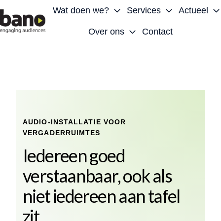
Wat doen we?
Services
Actueel
Over ons
Contact
H
o
m
e
p
a
g
AUDIO-INSTALLATIE VOOR
e
VERGADERRUIMTES
Iedereen goed
verstaanbaar, ook als
niet iedereen aan tafel
zit