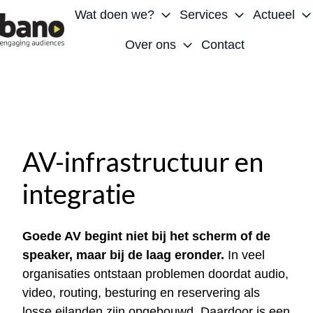
Wat doen we?
Services
Actueel
Over ons
Contact
H
o
m
e
p
a
AV-infrastructuur en
g
integratie
e
Goede AV begint niet bij het scherm of de
speaker, maar bij de laag eronder.
In veel
organisaties ontstaan problemen doordat audio,
video, routing, besturing en reservering als
losse eilanden zijn opgebouwd. Daardoor is een