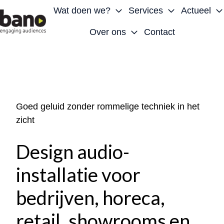
Wat doen we?
Services
Actueel
Over ons
Contact
H
o
m
e
p
Goed geluid zonder rommelige techniek in het
a
zicht
g
e
Design audio-
installatie voor
bedrijven, horeca,
retail, showrooms en