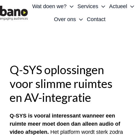
Wat doen we?
Services
Actueel
Over ons
Contact
H
o
m
e
p
a
Q-SYS oplossingen
g
voor slimme ruimtes
e
en AV-integratie
Q-SYS is vooral interessant wanneer een
ruimte meer moet doen dan alleen audio of
video afspelen.
Het platform wordt sterk zodra