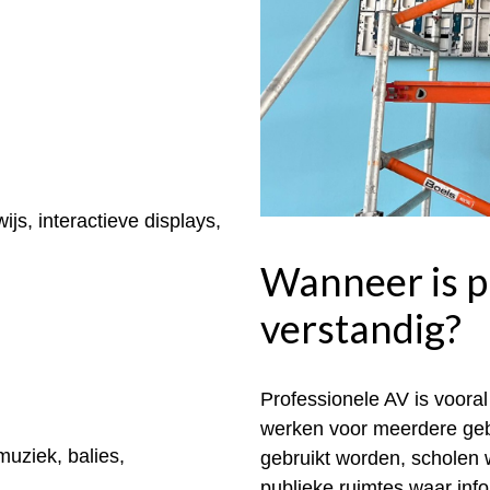
ijs, interactieve displays,
Wanneer is pr
verstandig?
Professionele AV is voora
werken voor meerdere geb
muziek, balies,
gebruikt worden, scholen 
publieke ruimtes waar infor