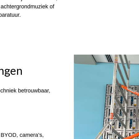
, achtergrondmuziek of
paratuur.
ingen
echniek betrouwbaar,
 BYOD, camera’s,