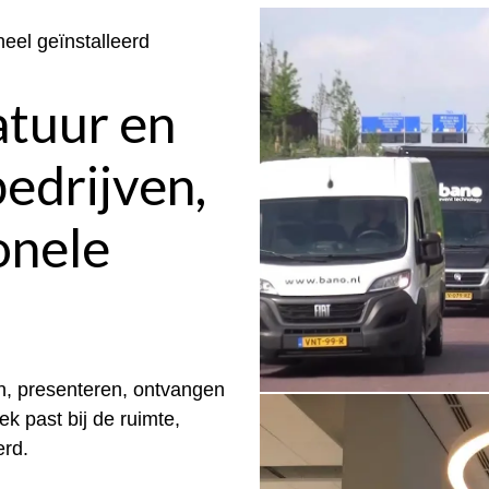
eel geïnstalleerd
atuur en
bedrijven,
onele
, presenteren, ontvangen
ek past bij de ruimte,
erd.