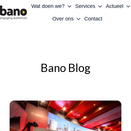
Wat doen we?
Services
Actueel
Over ons
Contact
H
o
m
e
p
a
Bano Blog
g
e