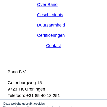
Over Bano
Geschiedenis
Duurzaamheid
Certificeringen
Contact
Bano B.V.
Gotenburgweg 15
9723 TK Groningen
Telefoon: +31 85 40 18 251
E-mail:
info@bano.nl
Deze website gebruikt cookies