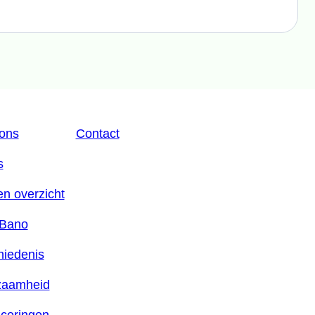
ons
Contact
s
en overzicht
 Bano
iedenis
zaamheid