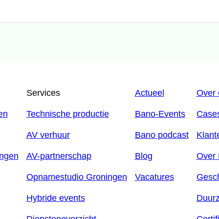
Services
Actueel
Over 
en
Technische productie
Bano-Events
Case
AV verhuur
Bano podcast
Klant
ingen
AV-partnerschap
Blog
Over
Opnamestudio Groningen
Vacatures
Gesch
Hybride events
Duur