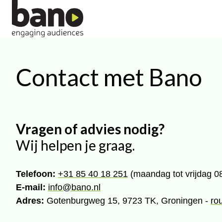
H
o
Contact met Bano
m
e
p
a
g
Vragen of advies nodig?
e
Wij helpen je graag.
Telefoon:
+31 85 40 18 251
(maandag tot vrijdag 0
E-mail:
info@bano.nl
Adres:
Gotenburgweg 15, 9723 TK, Groningen -
ro