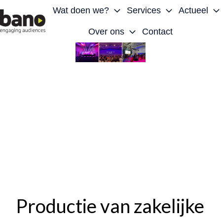
Wat doen we?
Services
Actueel
Over ons
Contact
H
o
m
e
p
a
g
e
Productie van zakelijke