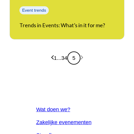
Event trends
Trends in Events: What’s in it for me?
Vorige pagina
Volgende pagina
1
...
3
4
5
Wat doen we?
Zakelijke evenementen