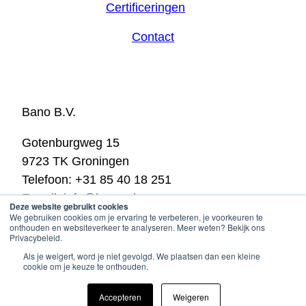
Certificeringen
Contact
Bano B.V.
Gotenburgweg 15
9723 TK Groningen
Telefoon: +31 85 40 18 251
E-mail:
info@bano.nl
Deze website gebruikt cookies
KVK: 02028065
We gebruiken cookies om je ervaring te verbeteren, je voorkeuren te
onthouden en websiteverkeer te analyseren. Meer weten? Bekijk ons
BTW: NL820479779B01
Privacybeleid.
Als je weigert, word je niet gevolgd. We plaatsen dan een kleine
Cookie policy & privacy
© 2025
company info
cookie om je keuze te onthouden.
Accepteren
Weigeren