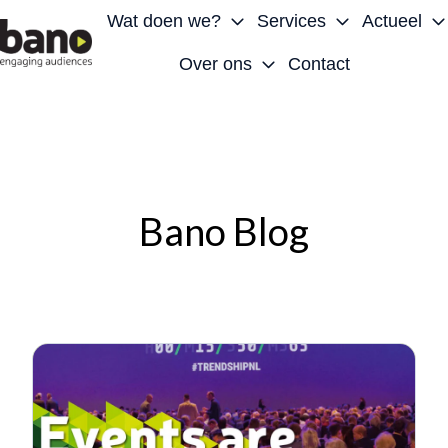
Wat doen we?
Services
Actueel
Over ons
Contact
H
o
m
e
p
a
Bano Blog
g
e