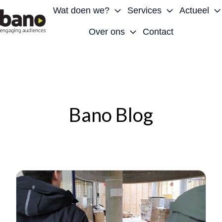
Wat doen we?
Services
Actueel
Over ons
Contact
H
o
m
e
p
a
Bano Blog
g
e