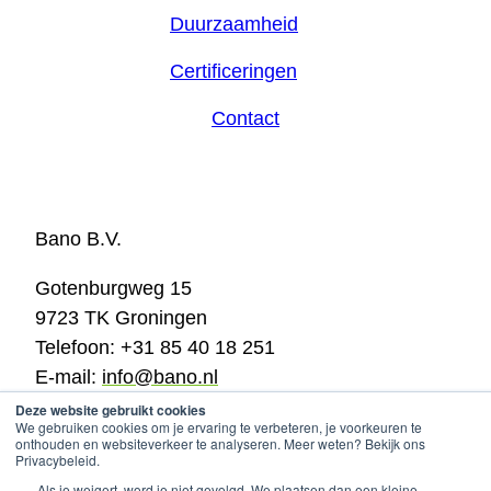
Duurzaamheid
Certificeringen
Contact
Bano B.V.
Gotenburgweg 15
9723 TK Groningen
Telefoon: +31 85 40 18 251
E-mail:
info@bano.nl
KVK: 02028065
Deze website gebruikt cookies
We gebruiken cookies om je ervaring te verbeteren, je voorkeuren te
BTW: NL820479779B01
onthouden en websiteverkeer te analyseren. Meer weten? Bekijk ons
Privacybeleid.
Cookie policy & privacy
© 2025
company info
Als je weigert, word je niet gevolgd. We plaatsen dan een kleine