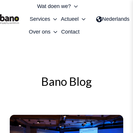
Wat doen we?
Services
Actueel
Nederlands
H
Over ons
Contact
o
m
e
p
a
g
Bano Blog
e