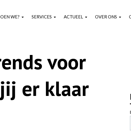
DOEN WE?
SERVICES
ACTUEEL
OVER ONS
rends voor
ij er klaar