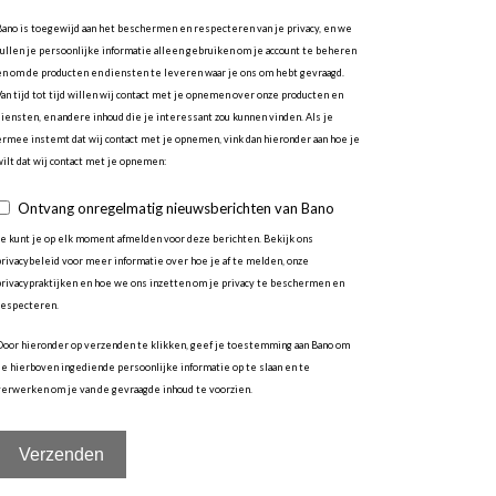
Bano is toegewijd aan het beschermen en respecteren van je privacy, en we
zullen je persoonlijke informatie alleen gebruiken om je account te beheren
en om de producten en diensten te leveren waar je ons om hebt gevraagd.
Van tijd tot tijd willen wij contact met je opnemen over onze producten en
diensten, en andere inhoud die je interessant zou kunnen vinden. Als je
ermee instemt dat wij contact met je opnemen, vink dan hieronder aan hoe je
wilt dat wij contact met je opnemen:
Ontvang onregelmatig nieuwsberichten van Bano
Je kunt je op elk moment afmelden voor deze berichten. Bekijk ons
privacybeleid voor meer informatie over hoe je af te melden, onze
privacypraktijken en hoe we ons inzetten om je privacy te beschermen en
respecteren.
Door hieronder op verzenden te klikken, geef je toestemming aan Bano om
de hierboven ingediende persoonlijke informatie op te slaan en te
verwerken om je van de gevraagde inhoud te voorzien.