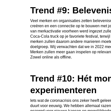
Trend #9: Beleven
Veel merken en organisaties zetten belevenis
creëren en een connectie op te bouwen met j
van merkactivatie voorheen werd ingezet zulle
Coca-Cola truck op je favoriete festival, terwij
merken zullen daarom andere manieren moeten
doelgroep. Wij verwachten dat we in 2022 meer
Merken zullen meer gaan inspelen op relevante
Zowel online als offline.
Trend #10: Hét mo
experimenteren
Iets wat de coronacrisis ons zeker heeft geleerd
duurt voor eeuwig. We hebben allemaal razend
gezorgd voor nieuwe kansen en mogelijkheden