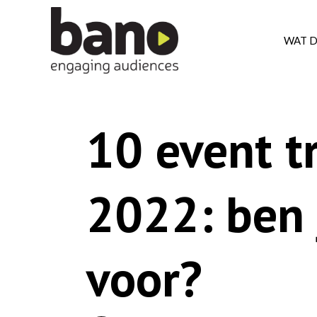
WAT 
10 event t
2022: ben j
voor?