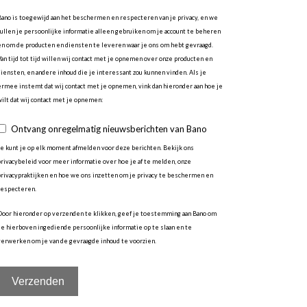
Bano is toegewijd aan het beschermen en respecteren van je privacy, en we
zullen je persoonlijke informatie alleen gebruiken om je account te beheren
en om de producten en diensten te leveren waar je ons om hebt gevraagd.
Van tijd tot tijd willen wij contact met je opnemen over onze producten en
diensten, en andere inhoud die je interessant zou kunnen vinden. Als je
ermee instemt dat wij contact met je opnemen, vink dan hieronder aan hoe je
wilt dat wij contact met je opnemen:
Ontvang onregelmatig nieuwsberichten van Bano
Je kunt je op elk moment afmelden voor deze berichten. Bekijk ons
privacybeleid voor meer informatie over hoe je af te melden, onze
privacypraktijken en hoe we ons inzetten om je privacy te beschermen en
respecteren.
Door hieronder op verzenden te klikken, geef je toestemming aan Bano om
de hierboven ingediende persoonlijke informatie op te slaan en te
verwerken om je van de gevraagde inhoud te voorzien.