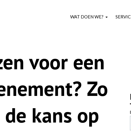
WAT DOEN WE?
SERVIC
en voor een
venement? Zo
e de kans op